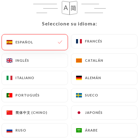
un documento de identidad (carné de identidad o
pasaporte).
Seleccione su idioma:
Seleccione su idioma:
Las solicitudes de supresión de Datos Personales
estarán sujetas a las obligaciones impuestas a
FRANCÉS
FRANCÉS
ESPAÑOL
ESPAÑOL
https://salentina-paris.fr
por la ley, en particular
en materia de conservación o archivo de
documentos. Por último, los Usuarios de
INGLÉS
INGLÉS
CATALÁN
CATALÁN
https://salentina-paris.fr
pueden presentar una
reclamación ante las autoridades de control, y en
ITALIANO
ITALIANO
ALEMÁN
ALEMÁN
particular ante la CNIL
(
https://www.cnil.fr/fr/plaintes
).
PORTUGUÉS
PORTUGUÉS
SUECO
SUECO
7.4 No comunicación de los datos personales
简体中文 (CHINO)
简体中文 (CHINO)
JAPONÉS
JAPONÉS
https://salentina-paris.fr
se abstiene de tratar,
alojar o transferir la Información recogida de sus
RUSO
RUSO
ÁRABE
ÁRABE
Clientes a un país situado fuera de la Unión