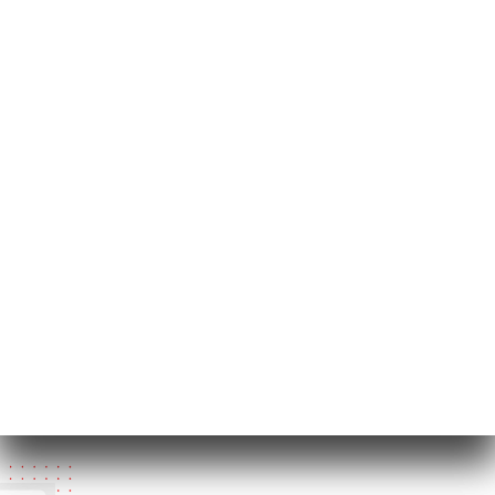
44 Rue des
Perchamps
75016 Paris France
Pondělí
19:00-22:30
Úterý
12:00-15:00 / 19:00-22:30
Středa
12:00-15:00 / 19:00-22:30
Čtvrtek
12:00-15:00 / 19:00-22:30
Pátek
12:00-15:00 / 19:00-22:30
Sobota
12:00-15:00 / 19:00-22:30
Neděle
Zavřeno