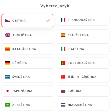
Zavřeno – Otevírá se v 19:00
Vyberte jazyk:
Vyberte jazyk:
FRANCOUZŠTINA
FRANCOUZŠTINA
ČEŠTINA
ČEŠTINA
ANGLIČTINA
ANGLIČTINA
ŠPANĚLŠTINA
ŠPANĚLŠTINA
Salentina
KATALÁNŠTINA
KATALÁNŠTINA
ITALŠTINA
ITALŠTINA
21 RECENZE
NĚMČINA
NĚMČINA
PORTUGALŠTINA
PORTUGALŠTINA
PIZZERIA
44 Rue Des Perchamps
简体中文 (ČÍNŠTINA)
简体中文 (ČÍNŠTINA)
ŠVÉDŠTINA
ŠVÉDŠTINA
75016 Paris France
JAPONŠTINA
JAPONŠTINA
RUŠTINA
RUŠTINA
ARABŠTINA
ARABŠTINA
NIZOZEMŠTINA
NIZOZEMŠTINA
Kdo jsme?