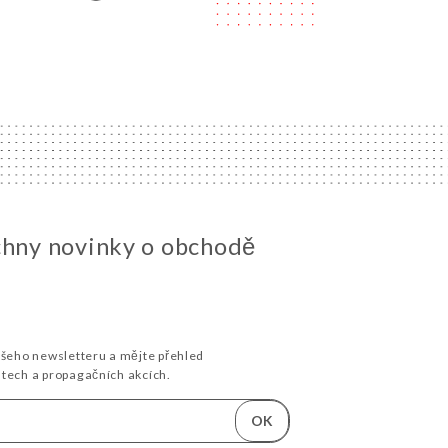
chny novinky o obchodě
ašeho newsletteru a mějte přehled
stech a propagačních akcích.
OK