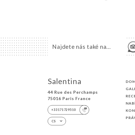
Najdete nás také na...
Salentina
DO
GAL
44 Rue des Perchamps
REC
75016 Paris France
NAB
+33171729510
KON
PRÁ
CS