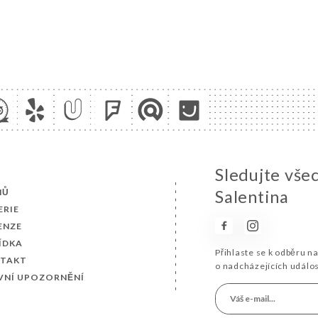
Sledujte vše
MŮ
Salentina
ERIE
ENZE
ÍDKA
Přihlaste se k odběru n
TAKT
o nadcházejících událo
VNÍ UPOZORNĚNÍ