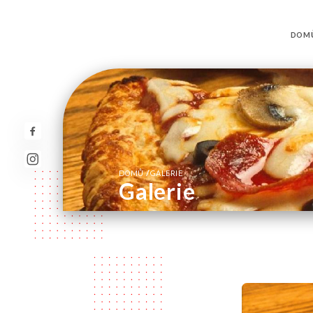
DOM
/
DOMŮ
GALERIE
Galerie