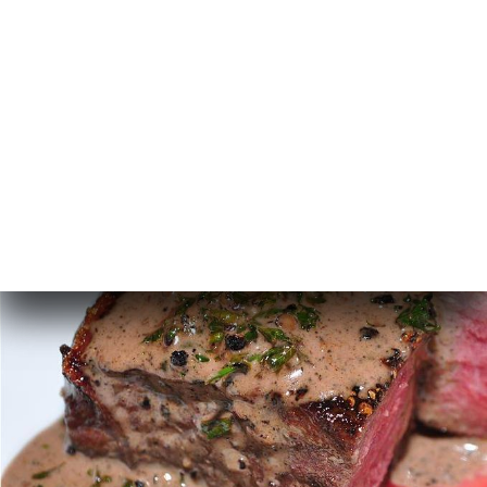
기
문
기
러
뷰
뉴
락