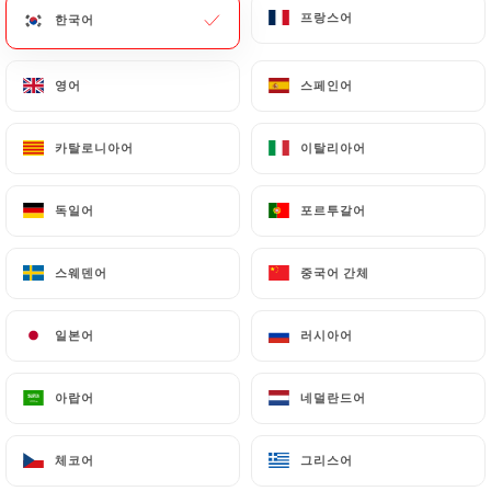
프랑스어
프랑스어
한국어
한국어
메뉴
KO
영어
영어
스페인어
스페인어
카탈로니아어
카탈로니아어
이탈리아어
이탈리아어
/
독일어
독일어
포르투갈어
포르투갈어
홈
갤러리
갤러리
스웨덴어
스웨덴어
중국어 간체
중국어 간체
일본어
일본어
러시아어
러시아어
아랍어
아랍어
네덜란드어
네덜란드어
체코어
체코어
그리스어
그리스어