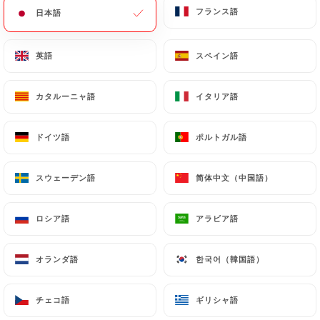
フランス語
フランス語
日本語
日本語
メニュー
JA
英語
英語
スペイン語
スペイン語
カタルーニャ語
カタルーニャ語
イタリア語
イタリア語
/
ドイツ語
ドイツ語
ポルトガル語
ポルトガル語
ホーム
ギャラリー
ギャラリー
スウェーデン語
スウェーデン語
简体中文（中国語）
简体中文（中国語）
ロシア語
ロシア語
アラビア語
アラビア語
オランダ語
オランダ語
한국어（韓国語）
한국어（韓国語）
チェコ語
チェコ語
ギリシャ語
ギリシャ語